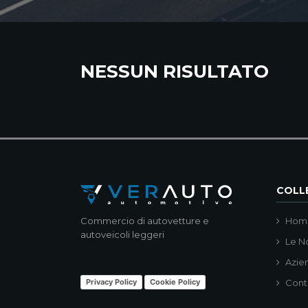
NESSUN RISULTATO
COLLE
Commercio di autovetture e
Hom
autoveicoli leggeri
Le N
Azie
Privacy Policy
Cookie Policy
Cont