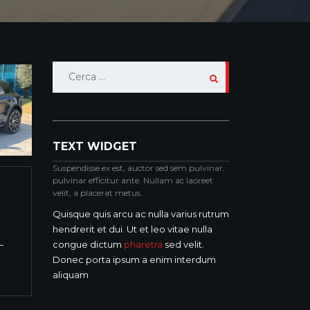
Ricerca
per:
TEXT WIDGET
Suspendisse ex est, auctor sed sem pulvinar,
pulvinar efficitur ante. Nullam ac laoreet
velit, a placerat metus.
Quisque quis arcu ac nulla varius rutrum
hendrerit et dui. Ut et leo vitae nulla
congue dictum
pharetra
sed velit.
Donec porta ipsum a enim interdum
aliquam