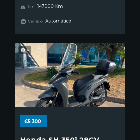
147000 Km
Km
Automatico
Cambio
4
€5 300
Honda SH 350i 29CV