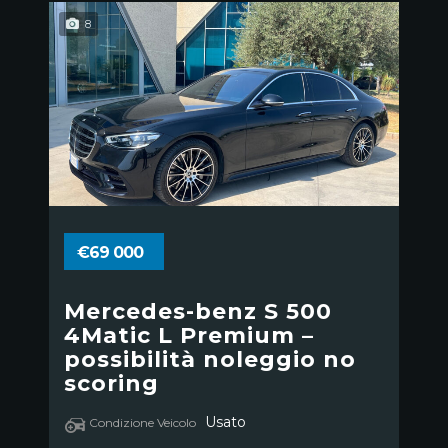
8
€69 000
Mercedes-benz S 500
4Matic L Premium –
possibilità noleggio no
scoring
Usato
Condizione Veicolo