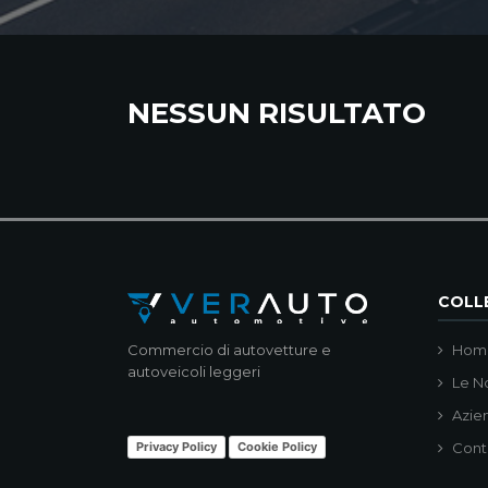
NESSUN RISULTATO
COLLE
Commercio di autovetture e
Hom
autoveicoli leggeri
Le N
Azie
Privacy Policy
Cookie Policy
Cont