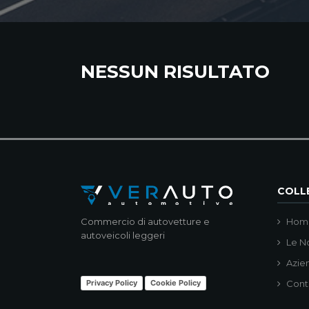
NESSUN RISULTATO
COLLE
Commercio di autovetture e
Hom
autoveicoli leggeri
Le N
Azie
Privacy Policy
Cookie Policy
Cont