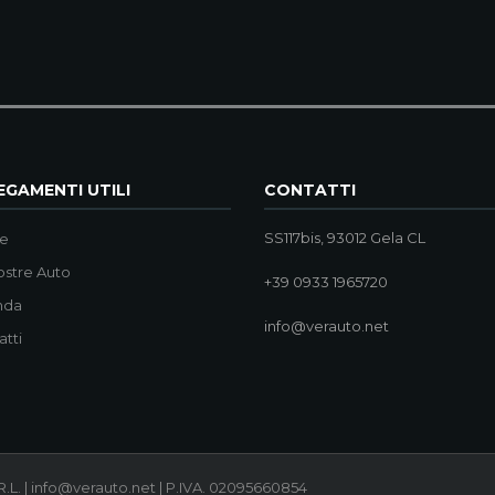
GAMENTI UTILI
CONTATTI
SS117bis, 93012 Gela CL
e
ostre Auto
+39 0933 1965720
nda
info@verauto.net
atti
.L. | info@verauto.net | P.IVA. 02095660854