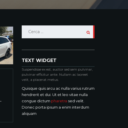
Ricerca
per:
TEXT WIDGET
Suspendisse ex est, auctor sed sem pulvinar,
pulvinar efficitur ante. Nullam ac laoreet
velit, a placerat metus.
Quisque quis arcu ac nulla varius rutrum
hendrerit et dui. Ut et leo vitae nulla
congue dictum
pharetra
sed velit.
Donec porta ipsum a enim interdum
aliquam