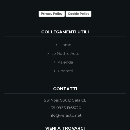
Privacy Policy
Cookie Policy
COLLEGAMENTI UTILI
Home
Le Nostre Auto
Azienda
Contatti
CONTATTI
SS117bis, 93012 Gela CL
+39 0933 1965720
info@verauto.net
VIENI A TROVARCI