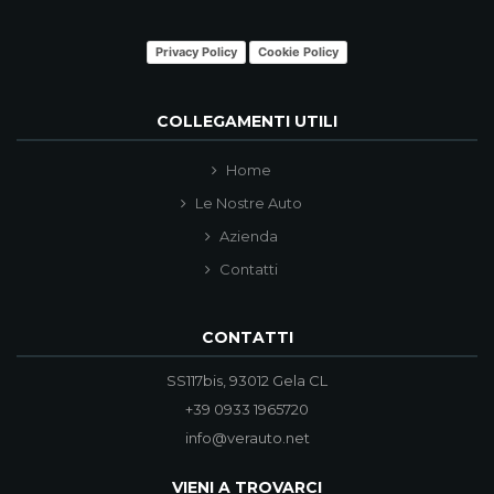
Privacy Policy
Cookie Policy
COLLEGAMENTI UTILI
Home
Le Nostre Auto
Azienda
Contatti
CONTATTI
SS117bis, 93012 Gela CL
+39 0933 1965720
info@verauto.net
VIENI A TROVARCI