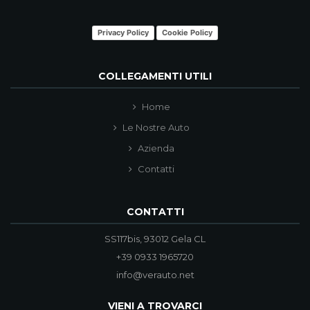
Privacy Policy
Cookie Policy
COLLEGAMENTI UTILI
Home
Le Nostre Auto
Azienda
Contatti
CONTATTI
SS117bis, 93012 Gela CL
+39 0933 1965720
info@verauto.net
VIENI A TROVARCI