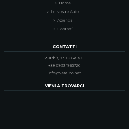
Home
Le Nostre Auto
Azienda
Contatti
CONTATTI
SS117bis, 93012 Gela CL
+39 0933 1965720
info@verauto.net
VIENI A TROVARCI