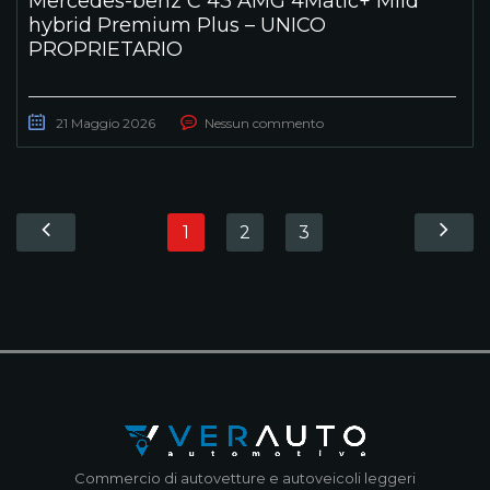
Mercedes-benz C 43 AMG 4Matic+ Mild
hybrid Premium Plus – UNICO
PROPRIETARIO
21 Maggio 2026
Nessun commento
1
2
3
Commercio di autovetture e autoveicoli leggeri