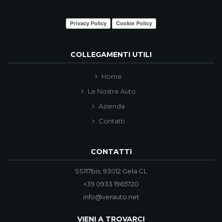
Privacy Policy
Cookie Policy
COLLEGAMENTI UTILI
Home
Le Nostre Auto
Azienda
Contatti
CONTATTI
SS117bis, 93012 Gela CL
+39 0933 1965720
info@verauto.net
VIENI A TROVARCI