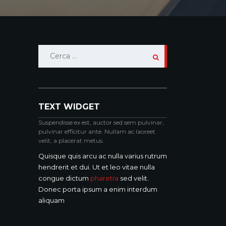
Ricerca
per:
TEXT WIDGET
Suspendisse ex est, auctor sed sem pulvinar,
pulvinar efficitur ante. Nullam ac laoreet
velit, a placerat metus.
Quisque quis arcu ac nulla varius rutrum
hendrerit et dui. Ut et leo vitae nulla
congue dictum
pharetra
sed velit.
Donec porta ipsum a enim interdum
aliquam