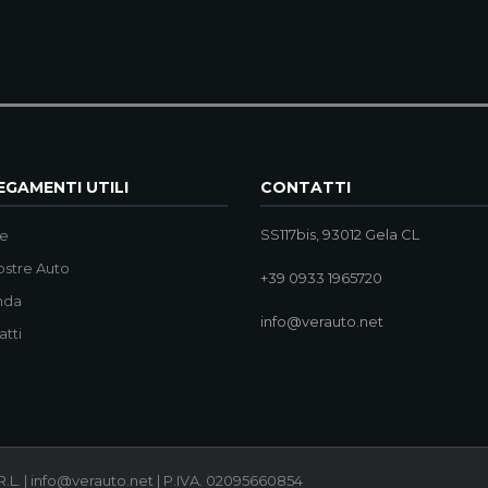
GAMENTI UTILI
CONTATTI
SS117bis, 93012 Gela CL
e
ostre Auto
+39 0933 1965720
nda
info@verauto.net
atti
.L. | info@verauto.net | P.IVA. 02095660854