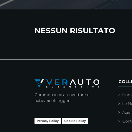
NESSUN RISULTATO
COLLE
Commercio di autovetture e
Hom
autoveicoli leggeri
Le N
Azie
Privacy Policy
Cookie Policy
Cont