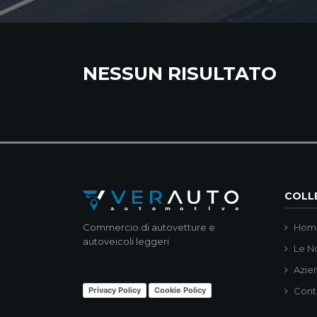
NESSUN RISULTATO
COLLE
Commercio di autovetture e
Hom
autoveicoli leggeri
Le N
Azie
Privacy Policy
Cookie Policy
Cont