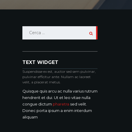
Ricerca
per:
TEXT WIDGET
Suspendisse ex est, auctor sed sem pulvinar,
pulvinar efficitur ante. Nullam ac laoreet
velit, a placerat metus.
Quisque quis arcu ac nulla varius rutrum
hendrerit et dui. Ut et leo vitae nulla
congue dictum
pharetra
sed velit.
Donec porta ipsum a enim interdum
aliquam