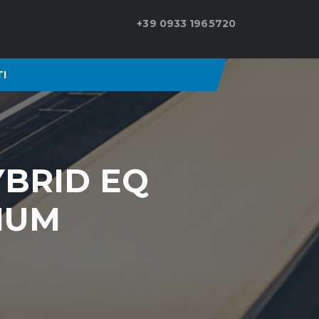
+39 0933 1965720
I
YBRID EQ
IUM