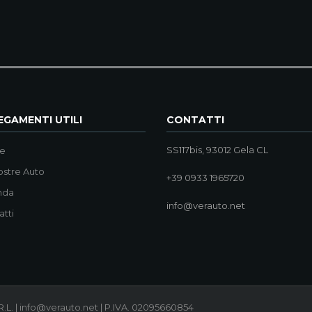
GAMENTI UTILI
CONTATTI
SS117bis, 93012 Gela CL
e
ostre Auto
+39 0933 1965720
nda
info@verauto.net
atti
.L. | info@verauto.net | P.IVA. 02095660854