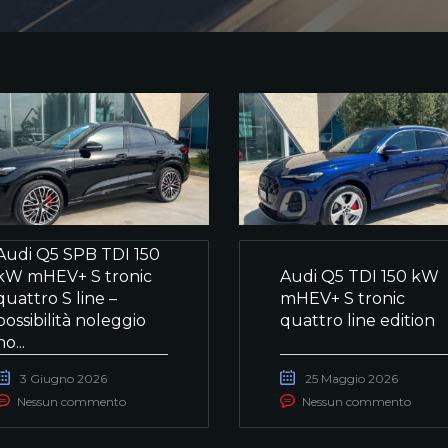
Audi Q5 SPB TDI 150
kW mHEV+ S tronic
Audi Q5 TDI 150 kW
quattro S line –
mHEV+ S tronic
possibilità noleggio
quattro line edition
no...
3 Giugno 2026
25 Maggio 2026
Nessun commento
Nessun commento