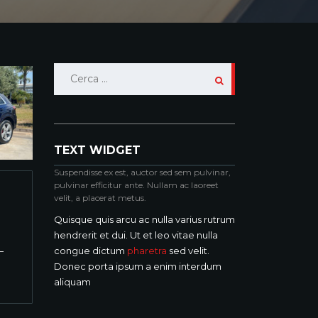
Ricerca
per:
TEXT WIDGET
Suspendisse ex est, auctor sed sem pulvinar,
pulvinar efficitur ante. Nullam ac laoreet
velit, a placerat metus.
Quisque quis arcu ac nulla varius rutrum
hendrerit et dui. Ut et leo vitae nulla
congue dictum
pharetra
sed velit.
Donec porta ipsum a enim interdum
aliquam