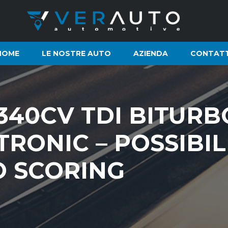
HOME
LE NOSTRE AUTO
AZIENDA
CONTATT
 340CV TDI BITUR
RONIC – POSSIBIL
O SCORING