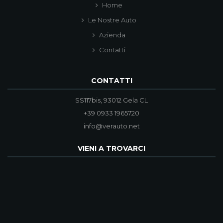
Home
Le Nostre Auto
Azienda
Contatti
CONTATTI
SS117bis, 93012 Gela CL
+39 0933 1965720
info@verauto.net
VIENI A TROVARCI