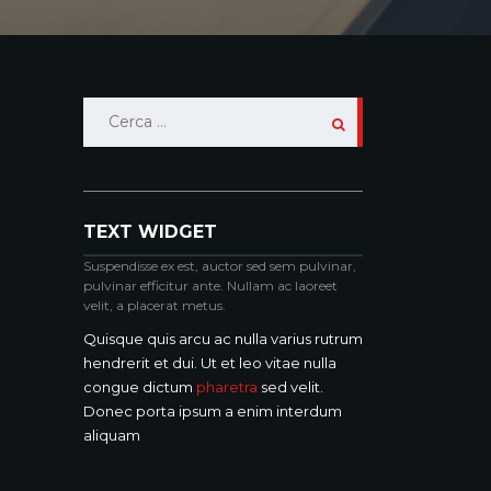
Ricerca
per:
TEXT WIDGET
Suspendisse ex est, auctor sed sem pulvinar,
pulvinar efficitur ante. Nullam ac laoreet
velit, a placerat metus.
Quisque quis arcu ac nulla varius rutrum
hendrerit et dui. Ut et leo vitae nulla
congue dictum
pharetra
sed velit.
Donec porta ipsum a enim interdum
aliquam