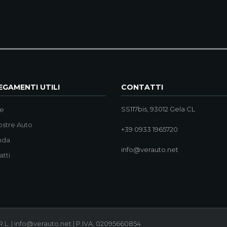
GAMENTI UTILI
CONTATTI
SS117bis, 93012 Gela CL
e
ostre Auto
+39 0933 1965720
nda
info@verauto.net
atti
.L. | info@verauto.net | P.IVA. 02095660854