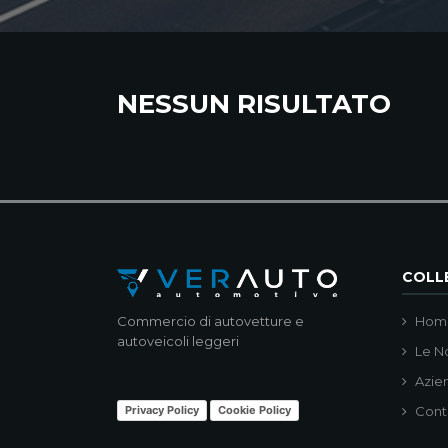
NESSUN RISULTATO
COLLE
Commercio di autovetture e
Hom
autoveicoli leggeri
Le N
Azie
Privacy Policy
Cookie Policy
Cont