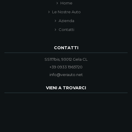
Home
Le Nostre Auto
Azienda
Contatti
CONTATTI
SS117bis, 93012 Gela CL
+39 0933 1965720
info@verauto.net
VIENI A TROVARCI