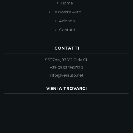
Home
Le Nostre Auto
Azienda
Contatti
CONTATTI
SS117bis, 93012 Gela CL
+39 0933 1965720
info@verauto.net
VIENI A TROVARCI