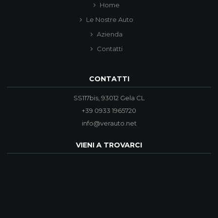
Home
Le Nostre Auto
Azienda
Contatti
CONTATTI
SS117bis, 93012 Gela CL
+39 0933 1965720
info@verauto.net
VIENI A TROVARCI