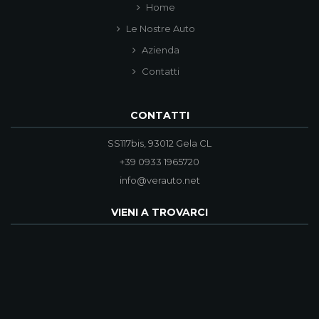
Home
Le Nostre Auto
Azienda
Contatti
CONTATTI
SS117bis, 93012 Gela CL
+39 0933 1965720
info@verauto.net
VIENI A TROVARCI