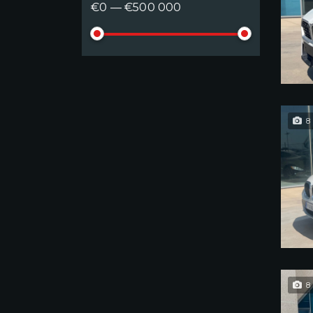
€0 — €500 000
8
8