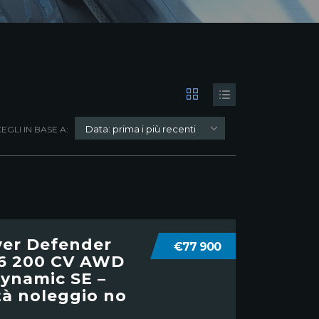
Data: prima i più recenti
EGLI IN BASE A:
ver Defender
€77 900
I6 200 CV AWD
ynamic SE –
ità noleggio no