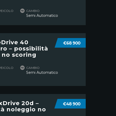
VEICOLO
CAMBIO
Semi Automatico
Drive 40
€68 900
o – possibilità
 no scoring
VEICOLO
CAMBIO
Semi Automatico
Drive 20d –
€48 900
ità noleggio no