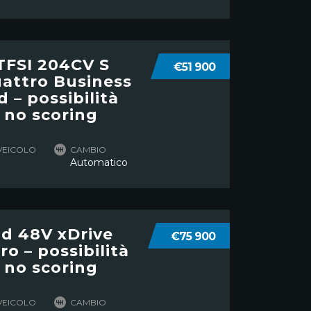
TFSI 204CV S
€51 900
uattro Business
 – possibilità
 no scoring
VEICOLO
CAMBIO
Automatico
d 48V xDrive
€75 900
o – possibilità
 no scoring
VEICOLO
CAMBIO