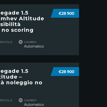
egade 1.5
€28 900
 mhev Altitude
sibilità
 no scoring
VEICOLO
CAMBIO
Automatico
egade 1.5
€28 900
itude –
ità noleggio no
VEICOLO
CAMBIO
Automatico