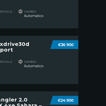
VEICOLO
CAMBIO
Automatico
xdrive30d
€36 900
port
VEICOLO
CAMBIO
Automatico
ngler 2.0
€24 900
 4xe Sahara –