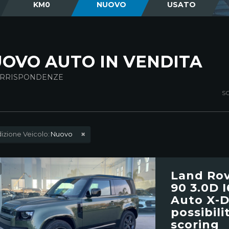
KM0
NUOVO
USATO
OVO AUTO IN VENDITA
RRISPONDENZE
SC
izione Veicolo:
Nuovo
Land Ro
90 3.0D 
Auto X-D
possibil
scoring