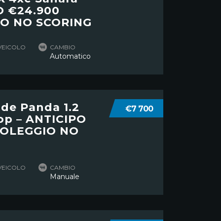
O €24.900
O NO SCORING
VEICOLO
CAMBIO
Automatico
nde Panda 1.2
€7 700
op – ANTICIPO
NOLEGGIO NO
VEICOLO
CAMBIO
Manuale