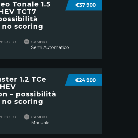
eo Tonale 1.5
€37 900
MHEV TCT7
possibilità
 no scoring
VEICOLO
CAMBIO
Semi Automatico
ster 1.2 TCe
€24 900
MHEV
n – possibilità
 no scoring
VEICOLO
CAMBIO
Manuale