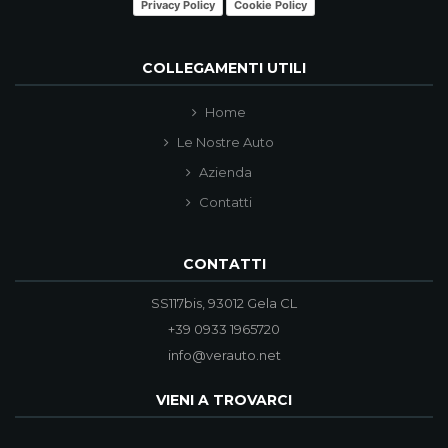
Privacy Policy
Cookie Policy
COLLEGAMENTI UTILI
Home
Le Nostre Auto
Azienda
Contatti
CONTATTI
SS117bis, 93012 Gela CL
+39 0933 1965720
info@verauto.net
VIENI A TROVARCI