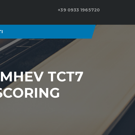
+39 0933 1965720
I
 MHEV TCT7
 SCORING