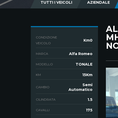
TUTTI I VEICOLI
AZIENDALE
AL
MH
CONDIZIONE
Km0
NO
VEICOLO
Alfa Romeo
MARCA
TONALE
MODELLO
15Km
KM
Semi
CAMBIO
Automatico
1.5
CILINDRATA
175
CAVALLI