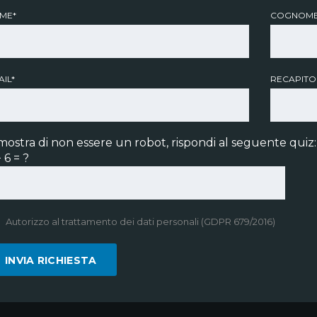
ME*
COGNOME
IL*
RECAPITO
mostra di non essere un robot, rispondi al seguente quiz:
 6 = ?
Autorizzo al trattamento dei dati personali (GDPR 679/2016)