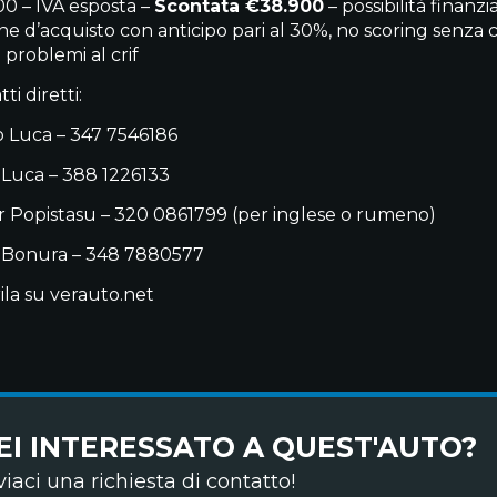
00 – IVA esposta –
Scontata €38.900
– possibilità finan
ne d’acquisto con anticipo pari al 30%, no scoring senza 
 problemi al crif
ti diretti:
 Luca – 347 7546186
 Luca – 388 1226133
 Popistasu – 320 0861799 (per inglese o rumeno)
 Bonura – 348 7880577
ila su verauto.net
EI INTERESSATO A QUEST'AUTO?
viaci una richiesta di contatto!