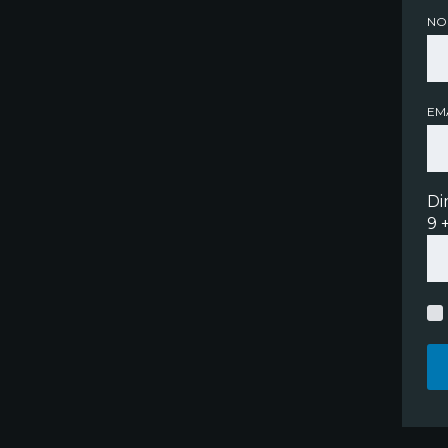
NO
EMA
Di
9 +