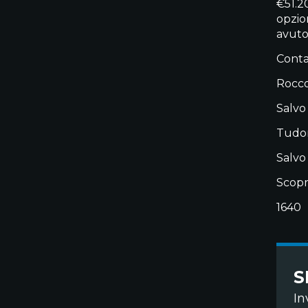
€51.2
opzio
avuto
Contat
Rocco
Salvo
Tudor
Salvo
Scopr
1640
S
In