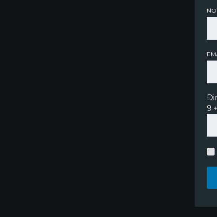
NO
EMA
Di
9 +