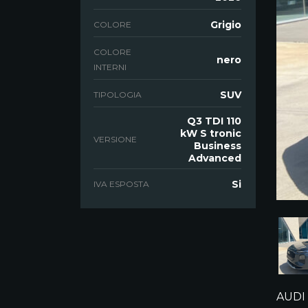
Grigio
COLORE
COLORE
nero
INTERNI
SUV
TIPOLOGIA
Q3 TDI 110
kW S tronic
VERSIONE
Business
Advanced
Si
IVA ESPOSTA
AUDI 