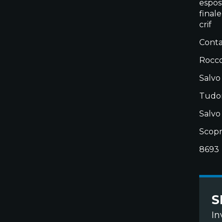
espos
final
crif
Contat
Rocco
Salvo
Tudor
Salvo
Scopr
8693
S
In