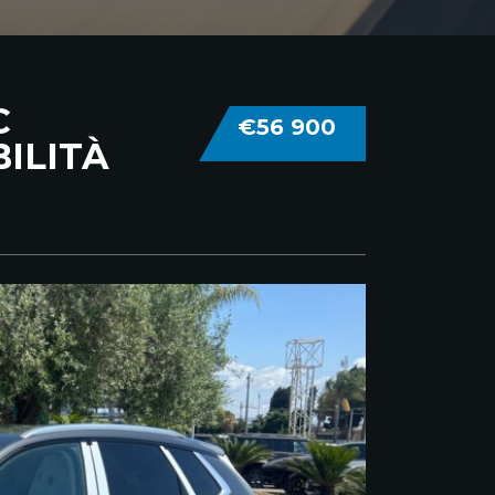
C
€56 900
ILITÀ