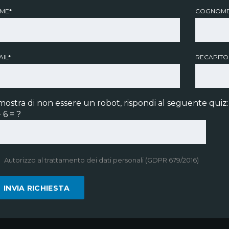
ME*
COGNOME
IL*
RECAPITO
mostra di non essere un robot, rispondi al seguente quiz:
 6 = ?
Autorizzo al trattamento dei dati personali (GDPR 679/2016)