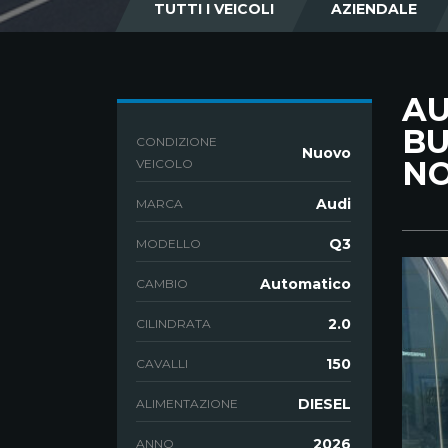
TUTTI I VEICOLI
AZIENDALE
AU
BU
CONDIZIONE
Nuovo
NO
VEICOLO
Audi
MARCA
Q3
MODELLO
Automatico
CAMBIO
2.0
CILINDRATA
150
CAVALLI
DIESEL
ALIMENTAZIONE
2026
ANNO