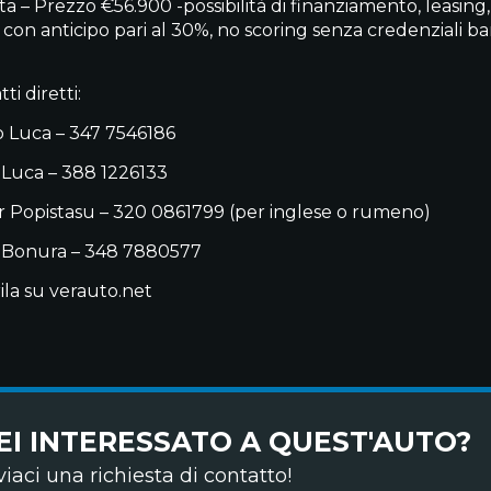
ta – Prezzo €56.900 -possibilità di finanziamento, leasin
e con anticipo pari al 30%, no scoring senza credenziali b
ti diretti:
 Luca – 347 7546186
 Luca – 388 1226133
 Popistasu – 320 0861799 (per inglese o rumeno)
 Bonura – 348 7880577
ila su verauto.net
EI INTERESSATO A QUEST'AUTO?
viaci una richiesta di contatto!