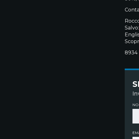
Contat
Rocco
Salvo
Engli
Scopr
8934
S
In
NO
EMA