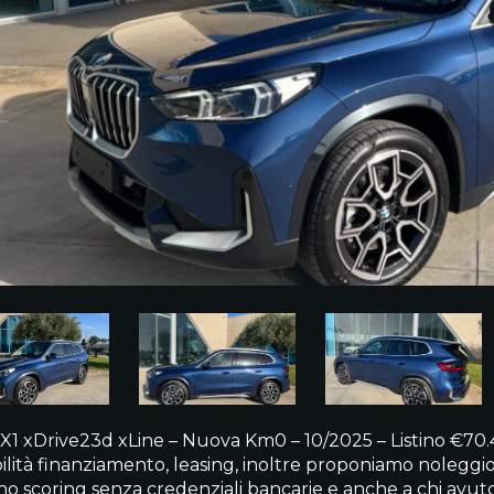
1 xDrive23d xLine – Nuova Km0 – 10/2025 – Listino €70.4
ilità finanziamento, leasing, inoltre proponiamo noleggio 
no scoring senza credenziali bancarie e anche a chi avuto