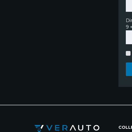
Di
9 +
COLLE