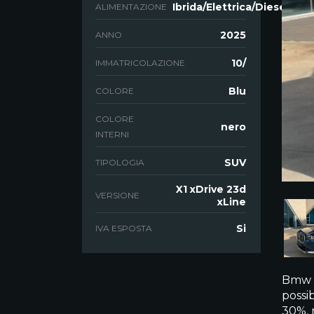
Ibrida/Elettrica/Diesel
ALIMENTAZIONE
2025
ANNO
10/
IMMATRICOLAZIONE
Blu
COLORE
COLORE
nero
INTERNI
SUV
TIPOLOGIA
X1 xDrive 23d
VERSIONE
xLine
Si
IVA ESPOSTA
Bmw X
possib
30%, 