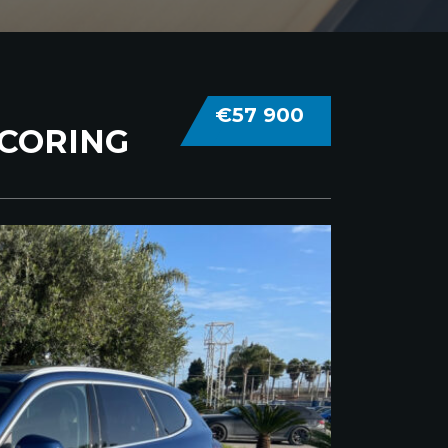
€57 900
SCORING