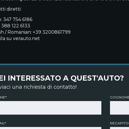
ti diretti:
: 347 754 6186
: 388 122 6133
sh / Romanian: +39 3200861799
ila su verauto.net
EI INTERESSATO A QUEST'AUTO?
viaci una richiesta di contatto!
ME*
COGNOME
IL*
RECAPITO