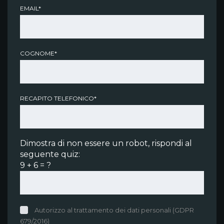
EMAIL*
COGNOME*
RECAPITO TELEFONICO*
Dimostra di non essere un robot, rispondi al
seguente quiz:
9 + 6 = ?
Autorizzo al trattamento dei dati personali (GDPR
679/2016)