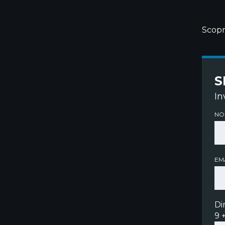
Scopr
S
In
NO
EMA
Di
9 +