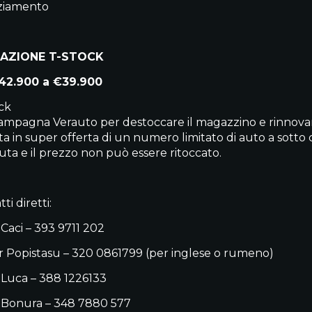
ziamento
AZIONE T-STOCK
42.900 a €39.900
ck
campagna Verauto per destoccare il magazzino e rinnovar
a in super offerta di un numero limitato di auto a sotto c
ta e il prezzo non può essere ritoccato.
ti diretti:
 Caci – 393 9711 202
 Popistasu – 320 0861799 (per inglese o rumeno)
 Luca – 388 1226133
 Bonura – 348 7880 577