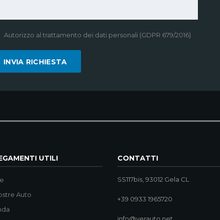
Autorizzo al trattamento dei dati personali (GDPR 679/2016)
GAMENTI UTILI
CONTATTI
SS117bis, 93012 Gela CL
e
ostre Auto
+39 0933 1965720
nda
info@verauto.net