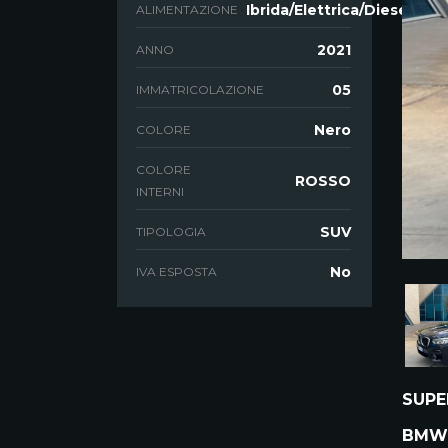
Ibrida/Elettrica/Diesel
ALIMENTAZIONE
2021
ANNO
05
IMMATRICOLAZIONE
Nero
COLORE
COLORE
ROSSO
INTERNI
SUV
TIPOLOGIA
No
IVA ESPOSTA
SUPE
BMW 