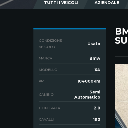
TUTTI I VEICOLI
AZIENDALE
BM
SU
CONDIZIONE
Usato
VEICOLO
Bmw
MARCA
X4
MODELLO
104000Km
KM
Semi
CAMBIO
Automatico
2.0
CILINDRATA
190
CAVALLI