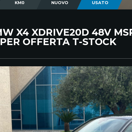
KM0
NUOVO
USATO
W X4 XDRIVE20D 48V MS
PER OFFERTA T-STOCK