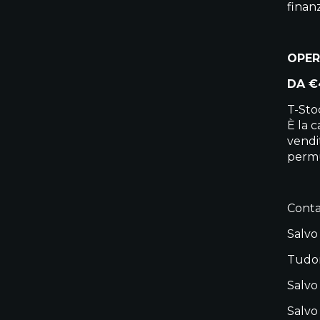
finan
OPER
DA €
T-Sto
È la 
vendit
permu
Contat
Salvo
Tudor
Salvo
Salvo