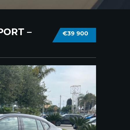
PORT –
€39 900