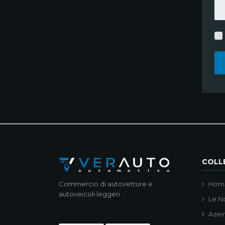
COLLE
Commercio di autovetture e
Hom
autoveicoli leggeri
Le N
Azie