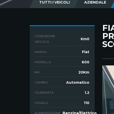
TUTTI I VEICOLI
AZIENDALE
FI
PR
CONDIZIONE
Km0
SC
VEICOLO
Fiat
MARCA
600
MODELLO
20Km
KM
Automatico
CAMBIO
1.2
CILINDRATA
110
CAVALLI
Benzina/Elettrico
ALIMENTAZIONE