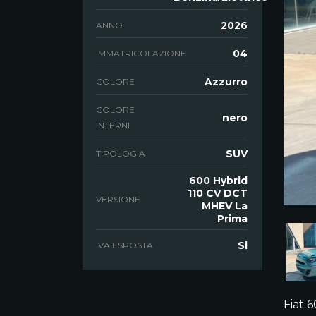
2026
ANNO
04
IMMATRICOLAZIONE
Azzurro
COLORE
COLORE
nero
INTERNI
SUV
TIPOLOGIA
600 Hybrid
110 CV DCT
VERSIONE
MHEV La
Prima
Si
IVA ESPOSTA
Fiat 