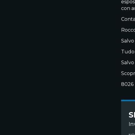
espos
con a
Contat
Rocco
Salvo
Tudor
Salvo
Scopr
8026
S
In
NO