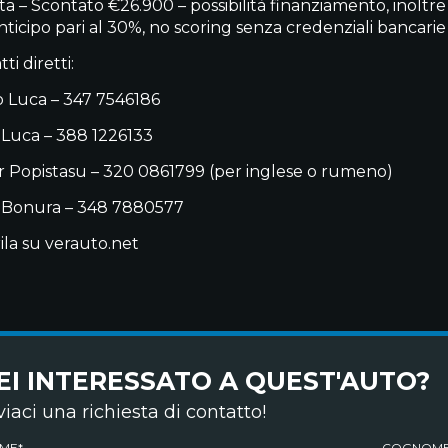
ta – Scontato €26.900 – possibilità finanziamento, inoltr
nticipo pari al 30%, no scoring senza credenziali bancarie
ti diretti:
 Luca – 347 7546186
 Luca – 388 1226133
 Popistasu – 320 0861799 (per inglese o rumeno)
 Bonura – 348 7880577
ila su verauto.net
EI INTERESSATO A QUEST'AUTO?
viaci una richiesta di contatto!
ME*
COGNOME