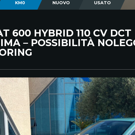
KM0
NUOVO
USATO
AT 600 HYBRID 110 CV DC
IMA – POSSIBILITÀ NOLEG
ORING