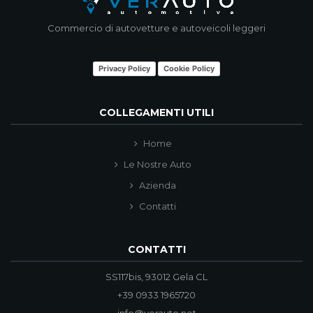
Commercio di autovetture e autoveicoli leggeri
Privacy Policy
Cookie Policy
COLLEGAMENTI UTILI
Home
Le Nostre Auto
Azienda
Contatti
CONTATTI
SS117bis, 93012 Gela CL
+39 0933 1965720
info@verauto.net