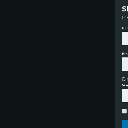
S
In
NO
EMA
Di
9 +