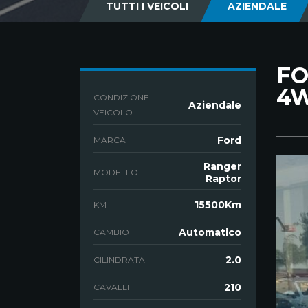
TUTTI I VEICOLI
AZIENDALE
FO
4W
CONDIZIONE
Aziendale
VEICOLO
Ford
MARCA
Ranger
MODELLO
Raptor
15500Km
KM
Automatico
CAMBIO
2.0
CILINDRATA
210
CAVALLI