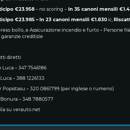
ticipo €23.958
– no scoring –
In 35 canoni mensili €1.
ticipo €23.985 –
In 23 canoni mensili €1.830
ic,
Riscat
eso bollo, e Assicurazione incendio e furto – Persone fisi
 garanzie creditizie
ti diretti:
 Luca – 347 7546186
 Luca – 388 1226133
 Popistasu – 320 0861799 (per inglese o rumeno)
 Bonura – 348 7880577
ila su verauto.net