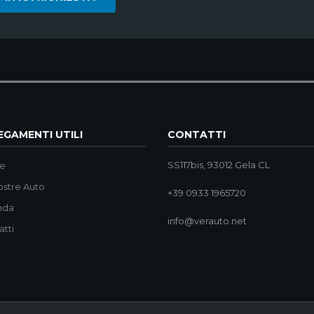
GAMENTI UTILI
CONTATTI
SS117bis, 93012 Gela CL
e
ostre Auto
+39 0933 1965720
nda
info@verauto.net
atti