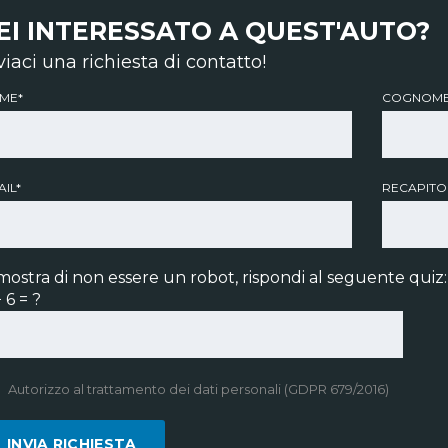
EI INTERESSATO A QUEST'AUTO?
viaci una richiesta di contatto!
ME*
COGNOME
IL*
RECAPITO
mostra di non essere un robot, rispondi al seguente quiz:
 6 = ?
Autorizzo al trattamento dei dati personali (GDPR 679/2016)