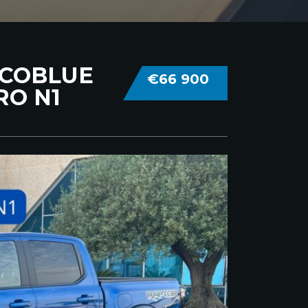
ECOBLUE
€66 900
RO N1