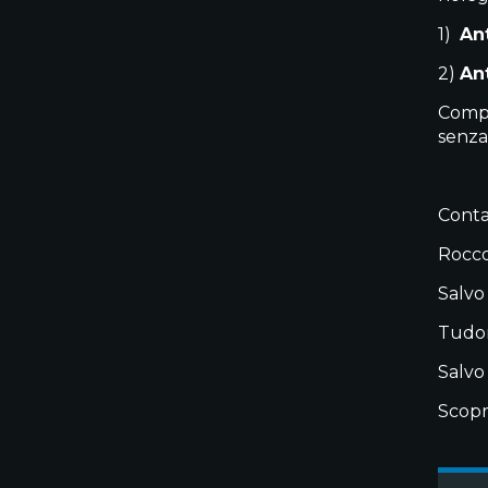
1)
An
2)
An
Compr
senza
Contat
Rocco
Salvo
Tudor
Salvo
Scopr