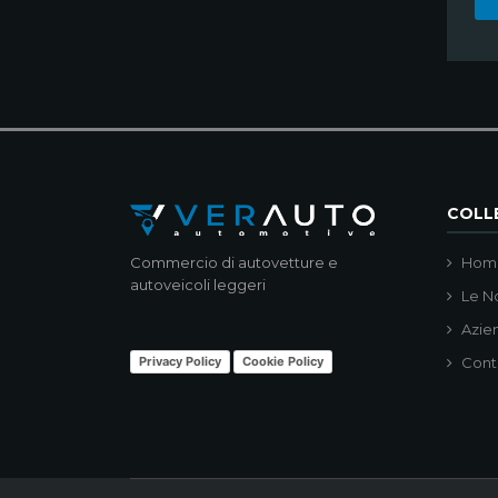
COLLE
Commercio di autovetture e
Hom
autoveicoli leggeri
Le N
Azie
Privacy Policy
Cookie Policy
Cont