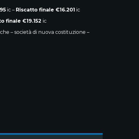
495
ic –
Riscatto finale €16.201
ic
to finale €19.152
ic
che – società di nuova costituzione –