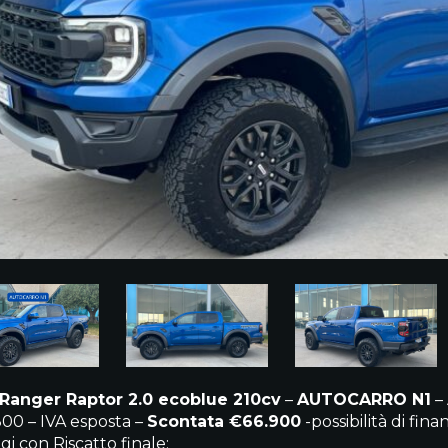
Ranger Raptor 2.0 ecoblue 210cv
–
AUTOCARRO N1
– 
00 – IVA esposta –
Scontata €66.900
-possibilità di fi
gi con Riscatto finale: