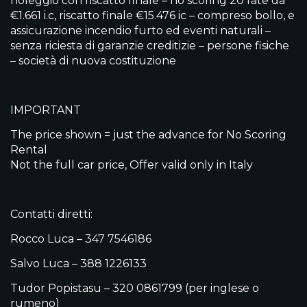
noleggio con riscatto finale – no scoring 20 rate da
€1.661 i.c, riscatto finale €15.476 ic – compreso bollo, e
assicurazione incendio furto ed eventi naturali –
senza riciesta di garanzie creditizie – persone fisiche
– società di nuova costituzione
IMPORTANT
The price shown = just the advance for No Scoring
Rental
Not the full car price, Offer valid only in Italy
Contatti diretti:
Rocco Luca – 347 7546186
Salvo Luca – 388 1226133
Tudor Popistasu – 320 0861799 (per inglese o
rumeno)