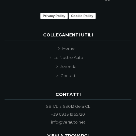
Privacy Policy
Cookie Policy
COLLEGAMENTI UTILI
Home
Le Nostre Auto
Azienda
Contatti
CONTATTI
SS117bis, 93012 Gela CL
+39 0933 1965720
info@verauto.net
VIENI A TROVARCI