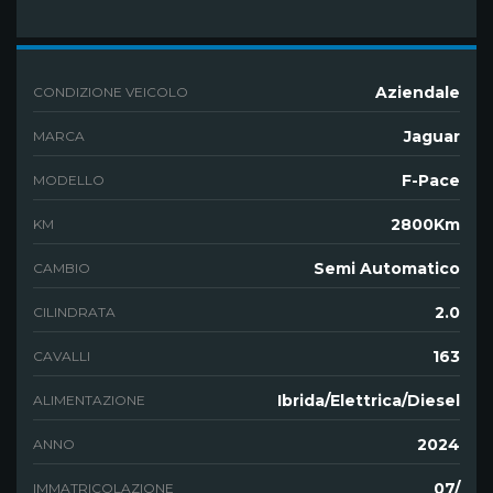
Aziendale
CONDIZIONE VEICOLO
Jaguar
MARCA
F-Pace
MODELLO
2800Km
KM
Semi Automatico
CAMBIO
2.0
CILINDRATA
163
CAVALLI
Ibrida/Elettrica/Diesel
ALIMENTAZIONE
2024
ANNO
07/
IMMATRICOLAZIONE