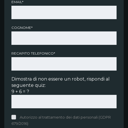
EMAIL*
COGNOME*
RECAPITO TELEFONICO*
Dimostra di non essere un robot, rispondi al
seguente quiz:
9 + 6 = ?
Autorizzo al trattamento dei dati personali (GDPR
679/2016)