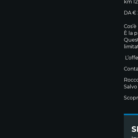
km 12
DA € 
Cos’è
È la 
Quest
limit
️ L’o
Contat
Rocco
Salvo
Scopr
S