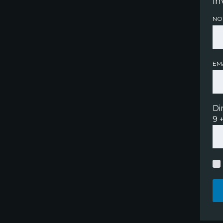
In
NO
EMA
Di
9 +