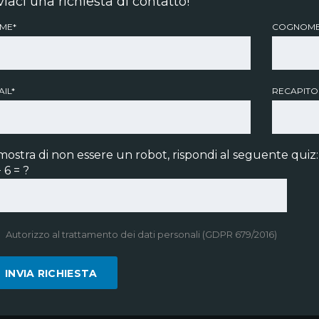
viaci una richiesta di contatto!
ME*
COGNOME
IL*
RECAPITO
mostra di non essere un robot, rispondi al seguente quiz:
 6 = ?
Autorizzo al trattamento dei dati personali (GDPR 679/2016)