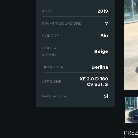
2019
ANNO
7
IMMATRICOLAZIONE
Blu
COLORE
COLORE
Beige
INTERNI
Berlina
TIPOLOGIA
XE 2.0 D 180
VERSIONE
CV aut. S
Si
IVA ESPOSTA
PREZZ