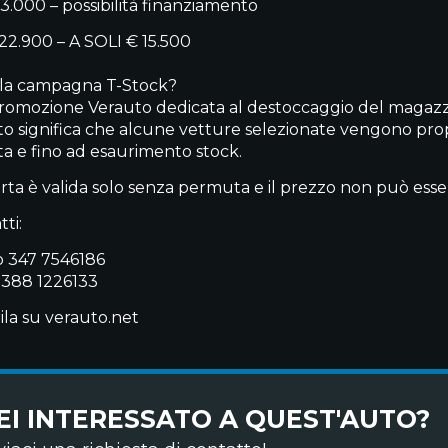
3.000 – possibilità finanziamento
22.900 – A SOLI € 15.500
 la campagna T-Stock?
promozione Verauto dedicata al destoccaggio del magazzi
o significa che alcune vetture selezionate vengono propo
ata e fino ad esaurimento stock.
fferta è valida solo senza permuta e il prezzo non può ess
ti:
 347 7546186
 388 1226133
ila su verauto.net
EI INTERESSATO A QUEST'AUTO?