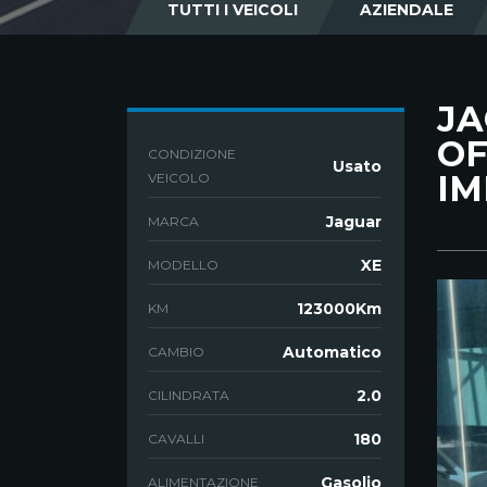
TUTTI I VEICOLI
AZIENDALE
JA
OF
CONDIZIONE
Usato
IM
VEICOLO
Jaguar
MARCA
XE
MODELLO
123000Km
KM
Automatico
CAMBIO
2.0
CILINDRATA
180
CAVALLI
Gasolio
ALIMENTAZIONE