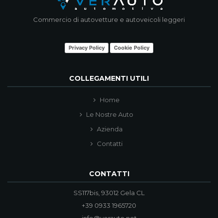
Commercio di autovetture e autoveicoli leggeri
Privacy Policy
Cookie Policy
COLLEGAMENTI UTILI
Home
Le Nostre Auto
Azienda
Contatti
CONTATTI
SS117bis, 93012 Gela CL
+39 0933 1965720
info@verauto.net