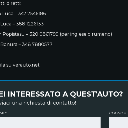
ti diretti:
 Luca – 347 7546186
 Luca – 388 1226133
 Popistasu – 320 0861799 (per inglese o rumeno)
 Bonura – 348 7880577
ila su verauto.net
EI INTERESSATO A QUEST'AUTO?
viaci una richiesta di contatto!
ME*
COGNOME