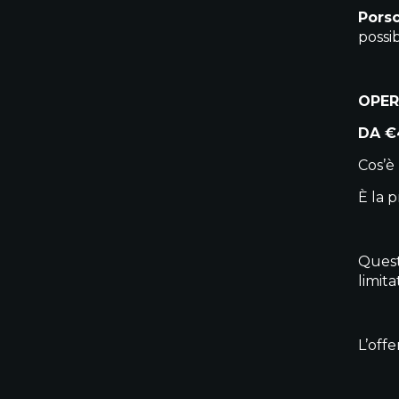
Pors
possi
OPER
DA €
Cos’è
È la 
Quest
limit
️L’of