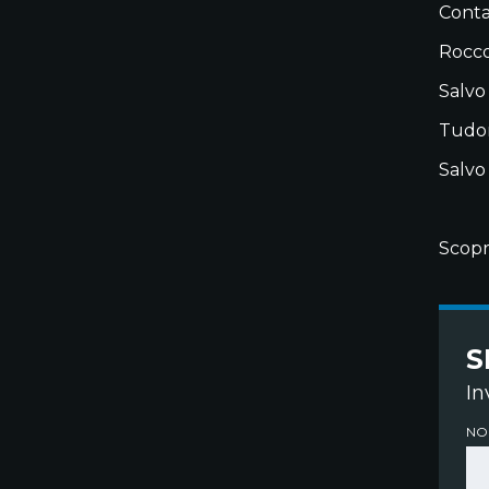
Contat
Rocco
Salvo
Tudor
Salvo
Scopr
S
In
NO