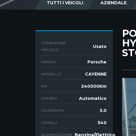
TUTTI I VEICOLI
AZIENDALE
PO
HY
CONDIZIONE
Usato
ST
VEICOLO
Porsche
MARCA
CAYENNE
MODELLO
240000Km
KM
Automatico
CAMBIO
3.0
CILINDRATA
340
CAVALLI
Benzina/Elettrico
ALIMENTAZIONE