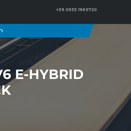
+39 0933 1965720
I
6 E-HYBRID
CK