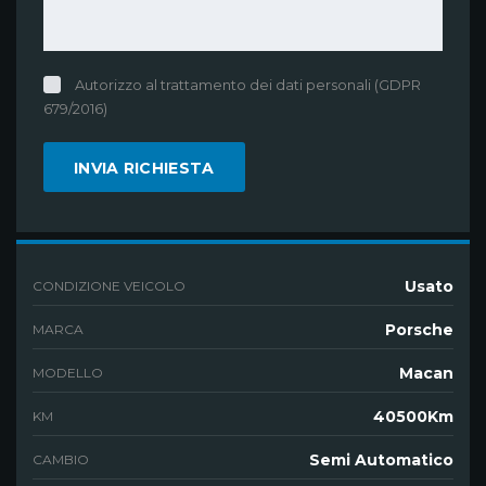
Autorizzo al trattamento dei dati personali (GDPR
679/2016)
Usato
CONDIZIONE VEICOLO
Porsche
MARCA
Macan
MODELLO
40500Km
KM
Semi Automatico
CAMBIO