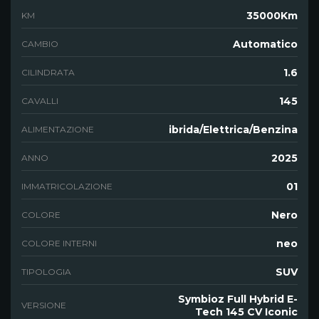
35000Km
KM
Automatico
CAMBIO
1.6
CILINDRATA
145
CAVALLI
ibrida/Elettrica/Benzina
ALIMENTAZIONE
2025
ANNO
01
IMMATRICOLAZIONE
Nero
COLORE
neo
COLORE INTERNI
SUV
TIPOLOGIA
Symbioz Full Hybrid E-
VERSIONE
Tech 145 CV Iconic