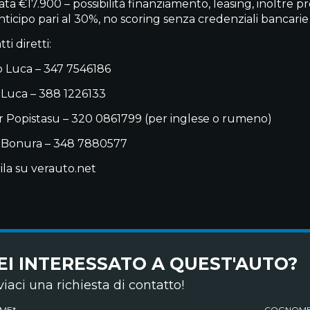
ata €17.900 – possibilità finanziamento, leasing, inoltre 
nticipo pari al 30%, no scoring senza credenziali bancarie
ti diretti:
 Luca – 347 7546186
 Luca – 388 1226133
 Popistasu – 320 0861799 (per inglese o rumeno)
 Bonura – 348 7880577
ila su verauto.net
EI INTERESSATO A QUEST'AUTO?
viaci una richiesta di contatto!
ME*
COGNOME