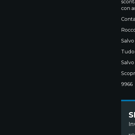
scont
con a
Contat
Rocco
Salvo
Tudor
Salvo
Scopr
9966
S
In
NO