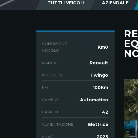
TUTTI I VEICOLI
AZIENDALE
RE
EQ
CONDIZIONE
Km0
NO
VEICOLO
Renault
MARCA
Twingo
MODELLO
100Km
KM
Automatico
CAMBIO
42
CAVALLI
Elettrica
ALIMENTAZIONE
2025
ANNO