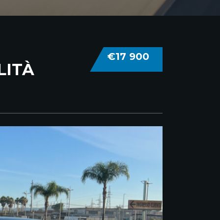
€17 900
LITÀ