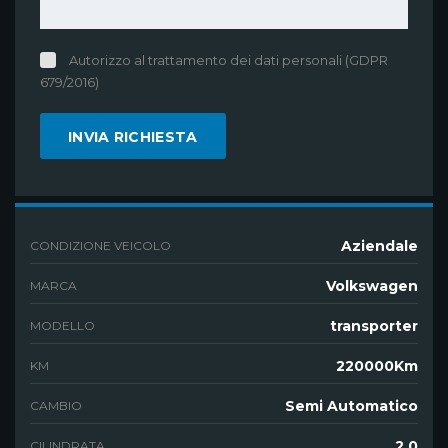
Autorizzo al trattamento dei dati personali (GDPR
679/2016)
Aziendale
CONDIZIONE VEICOLO
Volkswagen
MARCA
transporter
MODELLO
220000Km
KM
Semi Automatico
CAMBIO
2.0
CILINDRATA