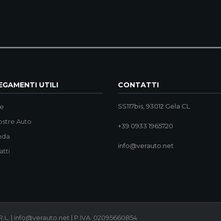
GAMENTI UTILI
CONTATTI
SS117bis, 93012 Gela CL
e
ostre Auto
+39 0933 1965720
nda
info@verauto.net
atti
.L. | info@verauto.net | P.IVA. 02095660854