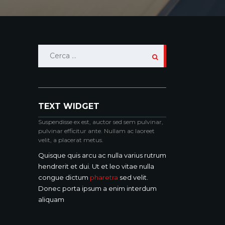
Ricerca
per:
TEXT WIDGET
Suspendisse ex est, auctor sed sem pulvinar,
pulvinar efficitur ante. Nullam ac laoreet
velit, a placerat metus.
Quisque quis arcu ac nulla varius rutrum
hendrerit et dui. Ut et leo vitae nulla
congue dictum
pharetra
sed velit.
Donec porta ipsum a enim interdum
aliquam