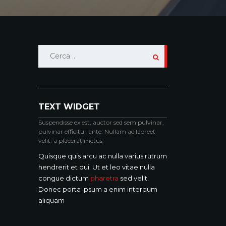
Ricerca
per:
TEXT WIDGET
Suspendisse ex est, auctor sed sem pulvinar,
pulvinar efficitur ante. Nullam ac laoreet
velit, a placerat metus.
Quisque quis arcu ac nulla varius rutrum
hendrerit et dui. Ut et leo vitae nulla
congue dictum
pharetra
sed velit.
Donec porta ipsum a enim interdum
aliquam