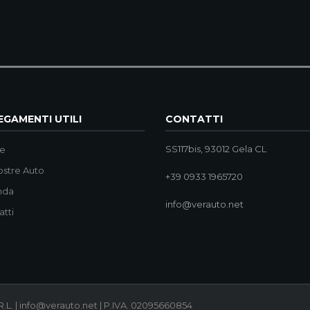
GAMENTI UTILI
CONTATTI
SS117bis, 93012 Gela CL
e
ostre Auto
+39 0933 1965720
nda
info@verauto.net
atti
.L. | info@verauto.net | P.IVA. 02095660854