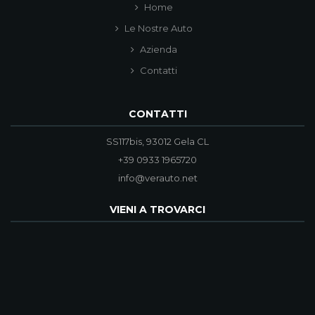
Home
Le Nostre Auto
Azienda
Contatti
CONTATTI
SS117bis, 93012 Gela CL
+39 0933 1965720
info@verauto.net
VIENI A TROVARCI